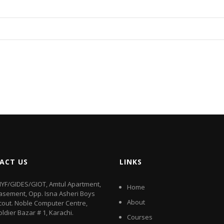
ACT US
LINKS
IYF/GIDES/GIOT, Amtul Apartment,
Home
asement, Opp. Isna Asheri Boys
About
cout. Noble Computer Centre,
oldier Bazar # 1, Karachi.
Courses