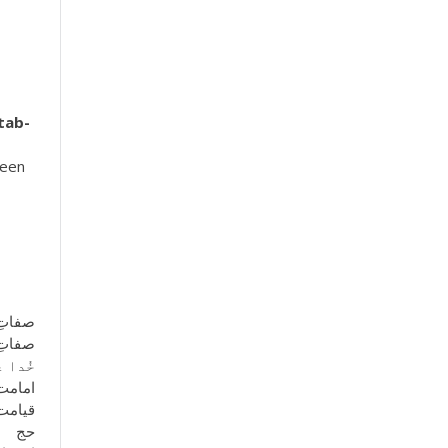
tab-
been
ثبوتیہ
سلبیہ
دل ہے
امامت
قیامت
حج