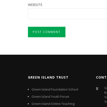
WEBSITE
GREEN ISLAND TRUST
CONT
G
Green Island Foundation School
B
Green Island Youth Forum
S
S
Green Island Online Teaching